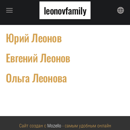
leonovfamily
Юрий Леонов
Евгений Леонов
Ольга Леонова
Сайт создан с
Mozello
- самым удобным онлайн